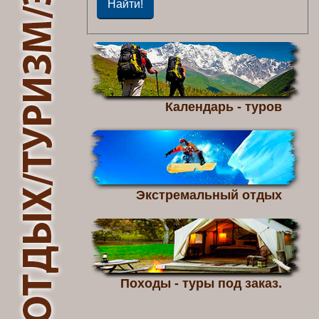
Календарь - туров
Экстремальный отдых
Походы - туры под заказ.