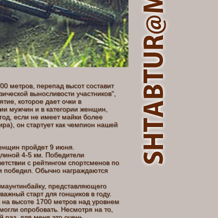
00 метров, перепад высот составит
зической выносливости участников",
ие, которое дает очки в
ии мужчин и в категории женщин,
год, если не имеет майки более
ра), он стартует как чемпион нашей
 женщин пройдет 9 июня.
линой 4-5 км. Победители
ветствии с рейтингом спортсменов по
т и победил. Обычно награждаются
 маунтинбайку, представляющего
ажный старт для гонщиков в году.
 на высоте 1700 метров над уровнем
могли опробовать. Несмотря на то,
й раз, для меня это очень