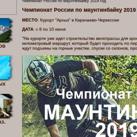
Чемпионат России по маунтинбайку 2019 год
Чемпионат России по маунтинбайку 2019
МЕСТО
: Курорт "Архыз" в Карачаево-Черкессии
ДАТА
: с 8 по 10 июня
"На курорте уже идет строительство велотрассы для крос
километровый маршрут, который будет проходить по пе
ов
ждут подъемы на горные участки, спуски со
ых
з.