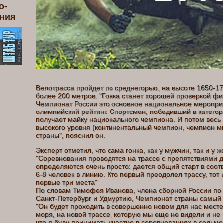
о-
ения
Велотрасса пройдет по среднегорью, на высоте 1650-17
более 200 метров. "Гонка станет хорошей проверкой фи
Чемпионат России это основное национальное мероприят
олимпийский рейтинг. Спортсмен, победивший в категор
получает майку национального чемпиона. И потом весь 
высокого уровня (континентальный чемпион, чемпион ми
страны", пояснил он.
Эксперт отметил, что сама гонка, как у мужчин, так и у
"Соревнования проводятся на трассе с препятствиями д
определяются очень просто: дается общий старт в соот
6-8 человек в линию. Кто первый преодолел трассу, то
первые три места"
По словам Тимофея Иванова, члена сборной России по
Санкт-Петербург и Удмуртию, Чемпионат страны самый в
"Он будет проходить в совершенно новом для нас месте
моря, на новой трассе, которую мы еще не видели и не 
что я буду принимать участие в соревнованиях в седьмо