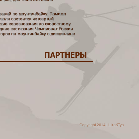
ований по маунтинбайку. Помимо
 июля состоится четвертый
ские соревнования по скоростному
ледние состязания Чемпионат России
оров по маунтинбайку в дисциплине
Copyright 2014 | ШтабТур