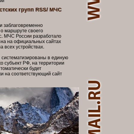
сии
стских групп RSS/ МЧС
 и заблаговременно
о маршруте своего
с. МЧС России разработало
вна на официальных сайтах
а всех устройствах.
 систематизированы в единую
о субъект РФ, на территории
втоматически будет
ки на соответствующий сайт
го органа.