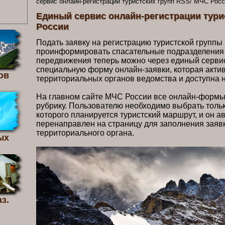
сервис онлайн-регистрации туристских групп RSS/ МЧС Рос
Единый сервис онлайн-регистрации тури
России
Подать заявку на регистрацию туристской группы
проинформировать спасательные подразделения 
передвижения теперь можно через единый серви
специальную форму онлайн-заявки, которая акти
ов
территориальных органов ведомства и доступна н
На главном сайте МЧС России все онлайн-формы
рубрику. Пользователю необходимо выбрать тольк
которого планируется туристский маршрут, и он а
перенаправлен на страницу для заполнения заяв
территориально
ых
з.