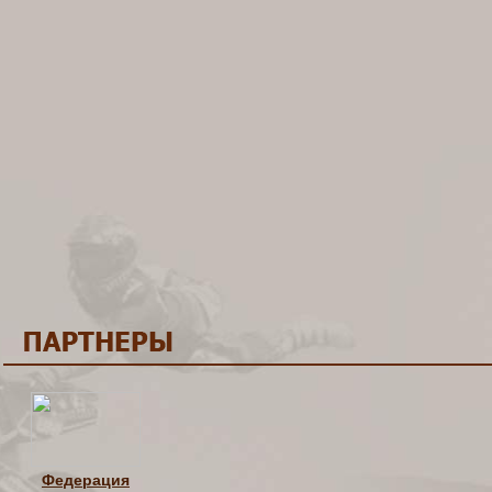
Федерация