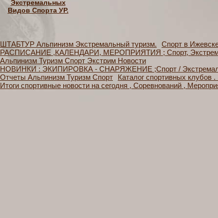
Экстремальных
Видов Спорта УР.
ШТАБТУР Альпинизм Экстремальный туризм.
Спорт в Ижевск
РАСПИСАНИЕ ,КАЛЕНДАРИ, МЕРОПРИЯТИЯ ; Спорт, Экстрема
Альпинизм Туризм Спорт Экстрим Новости
НОВИНКИ : ЭКИПИРОВКА - СНАРЯЖЕНИЕ ;Спорт / Экстремальн
Отчеты Альпинизм Туризм Спорт
Каталог спортивных клубов 
Итоги спортивные новости на сегодня , Соревнований , Меропри