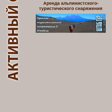
Аренда альпинистского-
туристического снаряжения