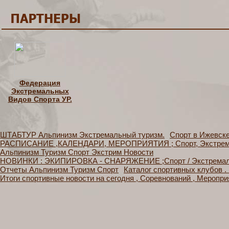
Федерация
Экстремальных
Видов Спорта УР.
ШТАБТУР Альпинизм Экстремальный туризм.
Спорт в Ижевск
РАСПИСАНИЕ ,КАЛЕНДАРИ, МЕРОПРИЯТИЯ ; Спорт, Экстрема
Альпинизм Туризм Спорт Экстрим Новости
НОВИНКИ : ЭКИПИРОВКА - СНАРЯЖЕНИЕ ;Спорт / Экстремальн
Отчеты Альпинизм Туризм Спорт
Каталог спортивных клубов 
Итоги спортивные новости на сегодня , Соревнований , Меропри