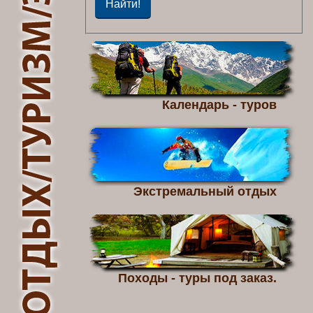
Календарь - туров
Экстремальный отдых
Походы - туры под заказ.