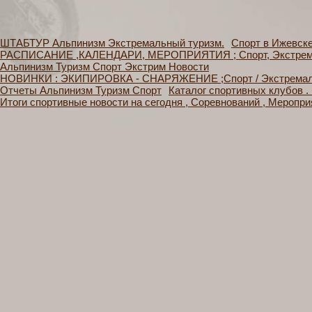
ШТАБТУР Альпинизм Экстремальный туризм.
Спорт в Ижевск
РАСПИСАНИЕ ,КАЛЕНДАРИ, МЕРОПРИЯТИЯ ; Спорт, Экстрема
Альпинизм Туризм Спорт Экстрим Новости
НОВИНКИ : ЭКИПИРОВКА - СНАРЯЖЕНИЕ ;Спорт / Экстремальн
Отчеты Альпинизм Туризм Спорт
Каталог спортивных клубов 
Итоги спортивные новости на сегодня , Соревнований , Меропри