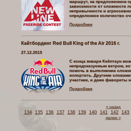
маршрут, на предложенном ор
зависимости от сложности ли
непривычности и агрессивнос
определенное количество оч
Подробнее
Кайтбординг Red Bull King of the Air 2016 г.
27.12.2015
С конца января Кейптаун мож
непредсказуемым ветром, к
помочь в выполнении сложно
испортить. Другими словами
участник, и даже фавориты н
Подробнее
< назад
134
135
136
137
138
139
140
141
142
143
далее >