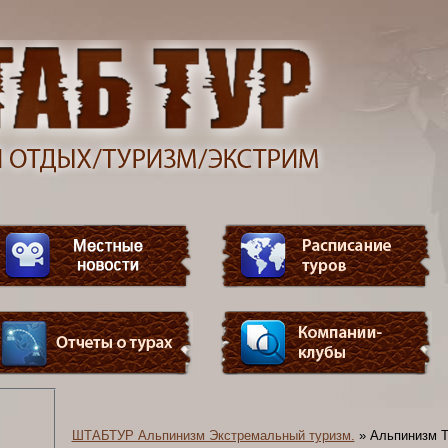
ШТАБТУР Альпинизм Экстремальный туризм.
»
Альпинизм Т