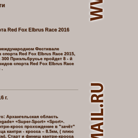
ти
а Red Fox Elbrus Race 2016
 международном Фестивале
спорта Red Fox Elbrus Race 2015,
300 Приэльбрусье пройдет 8 - й
дов спорта Red Fox Elbrus Race
 .
 г.
то: Архангельская область
gade» «Super-Sport» «Sport».
нтри-кросс прохождение в "зачёт"
а кантри - кросса – 8.5км, ( плюс
км). Старт и финиш кантри-кросса