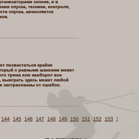
ганизаторами склоне, и в
нии спуска, техники, контроля,
ти спуска, начисляется
ков.
ет похвастаться крайне
оторый с равными шансами может
го трюка или наоборот все
, выиграть здесь может любой
е застрахованы от ошибок.
144
145
146
147
148
149
150
151
152
153
154
155