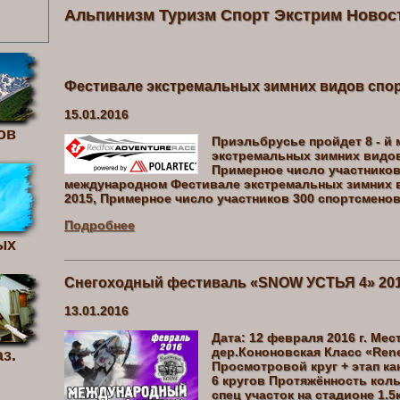
Альпинизм Туризм Спорт Экстрим Новос
Фестивале экстремальных зимних видов спорт
15.01.2016
ов
Приэльбрусье пройдет 8 - й
экстремальных зимних видов 
Примерное число участников 
международном Фестивале экстремальных зимних ви
2015, Примерное число участников 300 спортсменов
Подробнее
ых
Снегоходный фестиваль «SNOW УСТЬЯ 4» 2016
13.01.2016
Дата: 12 февраля 2016 г. Мес
дер.Кононовская Класс «Rene
з.
Просмотровой круг + этап ка
6 кругов Протяжённость кольц
спец участок на стадионе 1.5