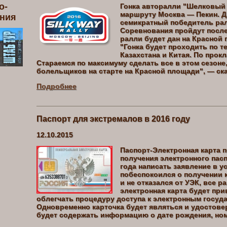
о-
Гонка авторалли "Шелковый п
маршруту Москва — Пекин. Д
ения
семикратный победитель рал
Соревнования пройдут после
ралли будет дан на Красной 
"Гонка будет проходить по т
Казахстана и Китая. По прок
Стараемся по максимуму сделать все в этом сезоне
болельщиков на старте на Красной площади", — ска
Подробнее
Паспорт для экстремалов в 2016 году
12.10.2015
Паспорт-Электронная карта п
получения электронного пасп
года написать заявление в у
побеспокоился о получении к
и не отказался от УЭК, все р
электронная карта будет при
облегчать процедуру доступа к электронным госуд
Одновременно карточка будет являться и удостове
будет содержать информацию о дате рождения, но