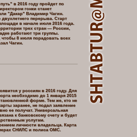
уть" в 2016 году пройдет по
иректором гонки станет
ли "Дакар" Владимир Чагин.
 двухлетнего перерыва. Старт
площади в начале июля 2016 года.
ерритории трех стран — России,
ладке работают три группы.
, чтобы 8 июля порадовать всех
зал Чагин.
оявится у россиян в 2016 году. Для
орта необходимо до 1 января 2015
становленной форме. Тем же, кто не
арты заранее, не подал заявление
авно ее получат. Универсальная
вязана к банковскому счету и будет
арственным услугам.
рением личности владельца. Карта
мерах СНИЛС и полиса ОМС.