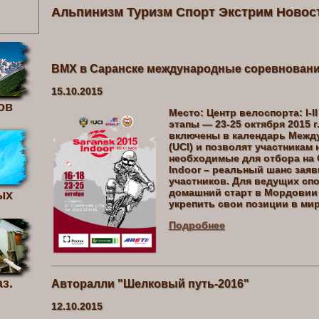
Альпинизм Туризм Спорт Экстрим Новос
BMX в Саранске международные соревнования 
15.10.2015
ов
Место: Центр велоспорта: I-II 
этапы — 23-25 октября 2015 
включены в календарь Межд
(UCI) и позволят участникам
необходимые для отбора на 
Indoor – реальный шанс заяв
участников. Для ведущих сп
домашний старт в Мордовии
ых
укрепить свои позиции в ми
Подробнее
з.
Авторалли "Шелковый путь-2016"
12.10.2015