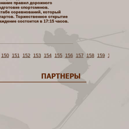
 знание правил дорожного
одготовке спортсменов.
штабе соревнований, который
тартов. Торжественное открытие
раждение состоится в 17:15 часов.
150
151
152
153
154
155
156
157
158
159
160
161