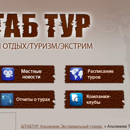
ШТАБТУР Альпинизм Экстремальный туризм.
»
Альпинизм Т