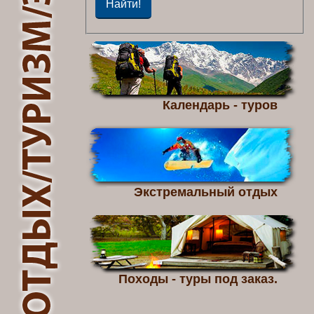
Календарь - туров
Экстремальный отдых
Походы - туры под заказ.