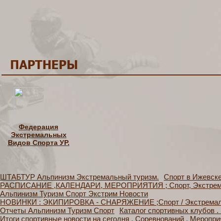
Федерация
Экстремальных
Видов Спорта УР.
ШТАБТУР Альпинизм Экстремальный туризм.
Спорт в Ижевск
РАСПИСАНИЕ ,КАЛЕНДАРИ, МЕРОПРИЯТИЯ ; Спорт, Экстрема
Альпинизм Туризм Спорт Экстрим Новости
НОВИНКИ : ЭКИПИРОВКА - СНАРЯЖЕНИЕ ;Спорт / Экстремальн
Отчеты Альпинизм Туризм Спорт
Каталог спортивных клубов 
Итоги спортивные новости на сегодня , Соревнований , Меропри