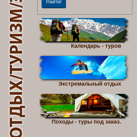
Календарь - туров
Экстремальный отдых
Походы - туры под заказ.