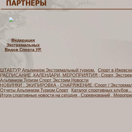
Федерация
Экстремальных
Видов Спорта УР.
ШТАБТУР Альпинизм Экстремальный туризм.
Спорт в Ижевск
РАСПИСАНИЕ ,КАЛЕНДАРИ, МЕРОПРИЯТИЯ ; Спорт, Экстрема
Альпинизм Туризм Спорт Экстрим Новости
НОВИНКИ : ЭКИПИРОВКА - СНАРЯЖЕНИЕ ;Спорт / Экстремальн
Отчеты Альпинизм Туризм Спорт
Каталог спортивных клубов 
Итоги спортивные новости на сегодня , Соревнований , Меропри