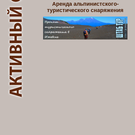
Аренда альпинистского-
туристического снаряжения